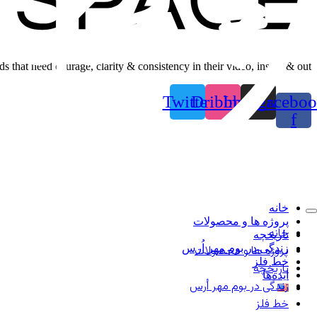
 that need courage, clarity & consistency in their video, inside & out.
Twitter
Dribbble
Instagram
Faceboo
f
خانه
پروژه ها و محصولات
خانه
تاریخچه
زندگی در بوم مهر اُرس
پروژه ها و محصولات
خط فلز
تاریخچه
ایده‌ها
زندگی در بوم مهر اُرس
خط فلز